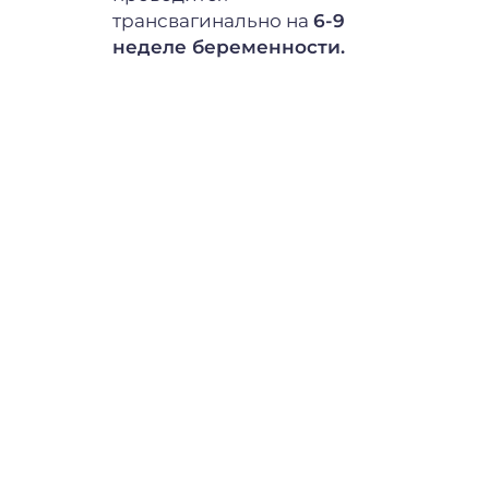
трансвагинально на
6-9
трансваги
неделе беременности.
помощью 
неделе б
перед НИ