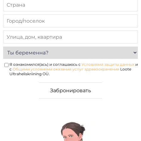
Я ознакомился(ась) и соглашаюсь с
Условиями защиты данных
и
с
Общими условиями оказания услуг здравоохранения
Loote
Ultraheliskriining OÜ.
е
 случае