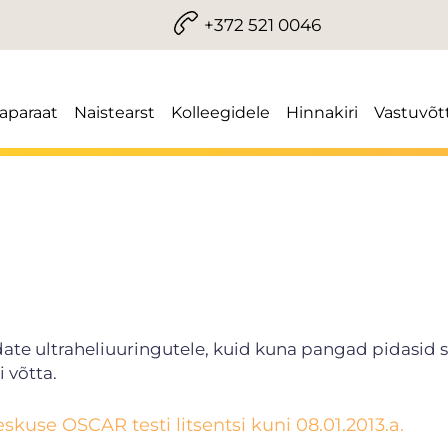
+372 521 0046
iaparaat
Naistearst
Kolleegidele
Hinnakiri
Vastuvõt
e ultraheliuuringutele, kuid kuna pangad pidasid se
i võtta.
kuse OSCAR testi litsentsi kuni 08.01.2013.a.