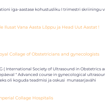
ioni iga-aastase kohustusliku I trimestri skriiningu v
le Ilusat Vana Aasta Lõppu ja Head Uut Aastat !
Royal Collage of Obstetricians and gynecologists
 ( International Society of Ultrasound in Obstetrics 
päeval " Advanced course in gynecological ultrasou
ks oli koguda teadmisi ja oskusi munasarjavähi
mperial Collage Hospitalis