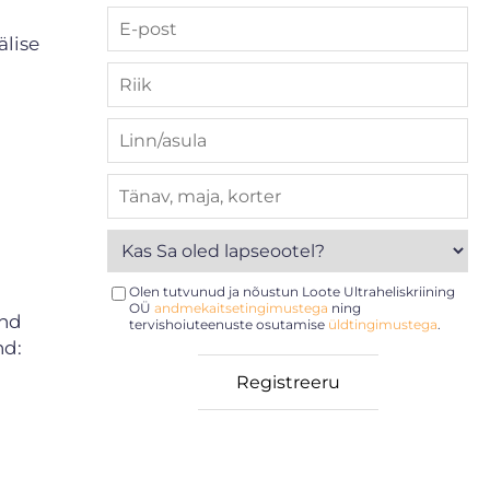
älise
Olen tutvunud ja nõustun Loote Ultraheliskriining
OÜ
andmekaitsetingimustega
ning
and
tervishoiuteenuste osutamise
üldtingimustega
.
nd: