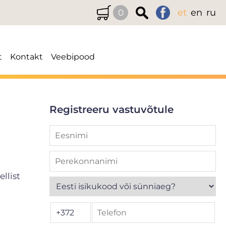
et
en
ru
0
t
Kontakt
Veebipood
Registreeru vastuvõtule
llist