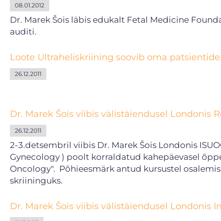
08.01.2012
Dr. Marek Šois läbis edukalt Fetal Medicine Foundat
auditi.
Loote Ultraheliskriining soovib oma patsientide
26.12.2011
Dr. Marek Šois viibis välistäiendusel Londonis 
26.12.2011
2-3.detsembril viibis Dr. Marek Šois Londonis ISUOG
Gynecology ) poolt korraldatud kahepäevasel õppe
Oncology". Põhieesmärk antud kursustel osalemise
skriininguks.
Dr. Marek Šois viibis välistäiendusel Londonis I