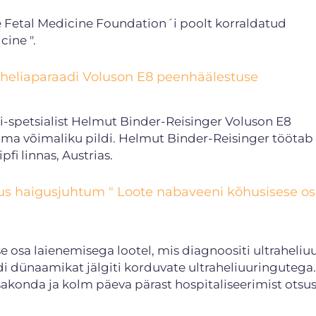
he Fetal Medicine Foundation´i poolt korraldatud
ine ".
raheliaparaadi Voluson E8 peenhäälestuse
ni-spetsialist Helmut Binder-Reisinger Voluson E8
arima võimaliku pildi. Helmut Binder-Reisinger töötab
fi linnas, Austrias.
mus haigusjuhtum " Loote nabaveeni kõhusisese o
 osa laienemisega lootel, mis diagnoositi ultraheliu
di dünaamikat jälgiti korduvate ultraheliuuringutega
akonda ja kolm päeva pärast hospitaliseerimist otsus