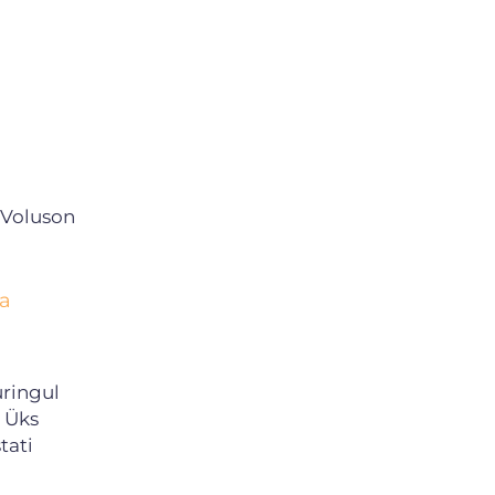
 Voluson
sa
uringul
. Üks
tati