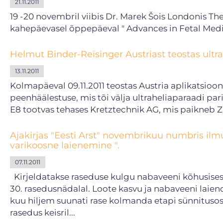
21.11.2011
19 -20 novembril viibis Dr. Marek Šois Londonis T
kahepäevasel õppepäeval " Advances in Fetal Medic
Helmut Binder-Reisinger Austriast teostas ult
13.11.2011
Kolmapäeval 09.11.2011 teostas Austria aplikatsioo
peenhäälestuse, mis tõi välja ultraheliaparaadi p
E8 tootvas tehases Kretztechnik AG, mis paikneb Zip
Ajakirjas "Eesti Arst" novembrikuu numbris il
varikoosne laienemine ".
07.11.2011
Kirjeldatakse raseduse kulgu nabaveeni kõhusisese
30. rasedusnädalal. Loote kasvu ja nabaveeni laien
kuu hiljem suunati rase kolmanda etapi sünnitusos
rasedus keisril...