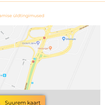
tamise üldtingimused
Suurem kaart