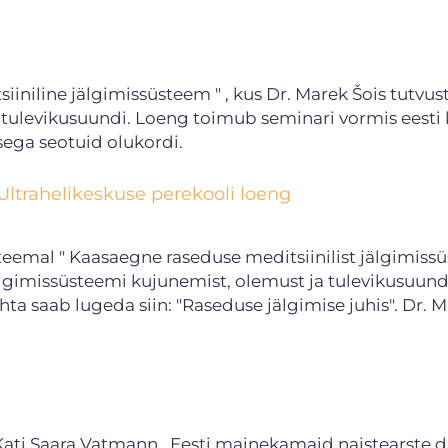
iiniline jälgimissüsteem " , kus Dr. Marek Šois tutvus
tulevikusuundi. Loeng toimub seminari vormis eesti 
sega seotuid olukordi.
trahelikeskuse perekooli loeng
eemal " Kaasaegne raseduse meditsiinilist jälgimissü
älgimissüsteemi kujunemist, olemust ja tulevikusuund
ta saab lugeda siin: "Raseduse jälgimise juhis". Dr. 
st Kati Saara Vatmann Eesti mainekamaid naistearste d