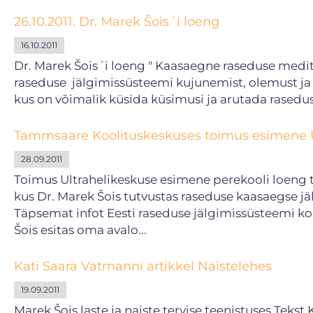
26.10.2011. Dr. Marek Šois´i loeng
16.10.2011
Dr. Marek Šois´i loeng " Kaasaegne raseduse medits
raseduse jälgimissüsteemi kujunemist, olemust ja 
kus on võimalik küsida küsimusi ja arutada rasedu
Tammsaare Koolituskeskuses toimus esimene Ul
28.09.2011
Toimus Ultrahelikeskuse esimene perekooli loeng t
kus Dr. Marek Šois tutvustas raseduse kaasaegse j
Täpsemat infot Eesti raseduse jälgimissüsteemi koh
Šois esitas oma avalo...
Kati Saara Vatmanni artikkel Naistelehes
19.09.2011
Marek Šois laste ja naiste tervise teenistuses Tek