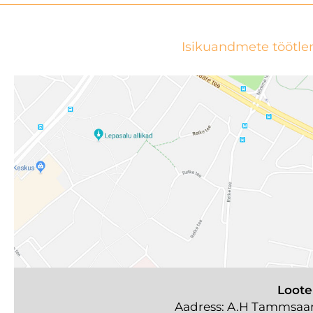
Isikuandmete töötle
Loote
Aadress: A.H Tammsaare