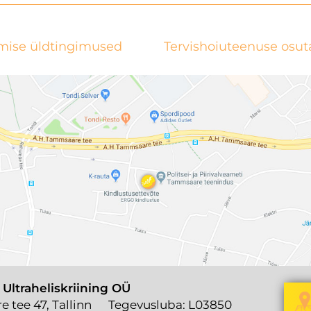
mise üldtingimused
Tervishoiuteenuse osu
 Ultraheliskriining OÜ
 tee 47, Tallinn
Tegevusluba: L03850