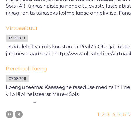
Šois (41) lükkas naiste ja nende tulevaste laste abi
ikkagi on ta tänaseks kolme lapse õnnelik isa. Fana
Virtuaaltuur
12.09.2011
Kodulehel valmis koostööna Real24 OÜ-ga Loote Ult
järgneval aadressil: http://www.ultraheli.ee/virtuaa
Perekooli loeng
07.08.2011
Loengu teema: Kaasaegne raseduse meditsiinilin
viib läbi nais
...
1
2
3
4
5
6
7