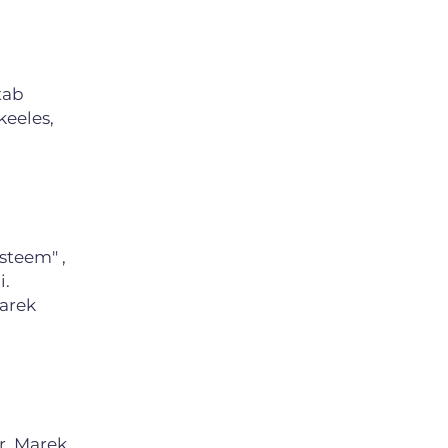
tab
keeles,
steem" ,
i.
Marek
r. Marek