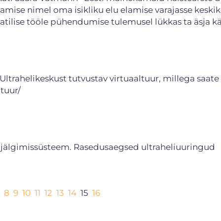
stamise nimel oma isikliku elu elamise varajasse keskik
atilise tööle pühendumise tulemusel lükkas ta äsja kä.
rahelikeskust tutvustav virtuaaltuur, millega saate
ltuur/
e jälgimissüsteem. Rasedusaegsed ultraheliuuringu
tearst Marek Šo
8
9
10
11
12
13
14
15
16