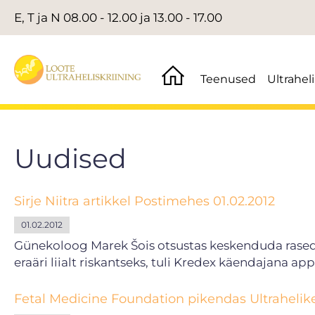
E, T ja N 08.00 - 12.00 ja 13.00 - 17.00
Teenused
Ultrahel
Uudised
Sirje Niitra artikkel Postimehes 01.02.2012
01.02.2012
Günekoloog Marek Šois otsustas keskenduda rasedat
eraäri liialt riskantseks, tuli Kredex käendajana app
Fetal Medicine Foundation pikendas Ultrahelikes