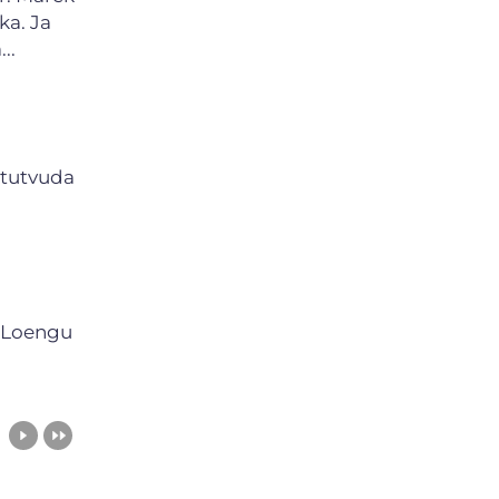
ka. Ja
..
 tutvuda
d Loengu
is